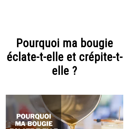
ANIMAUX
Pourquoi ma bougie
AUTOMOBILE
éclate-t-elle et crépite-t-
BEAUTE
elle ?
CUISINE ET MAISON
Written
by
picard
CULTURE
in
Création
HIGH TECH
de
bougies