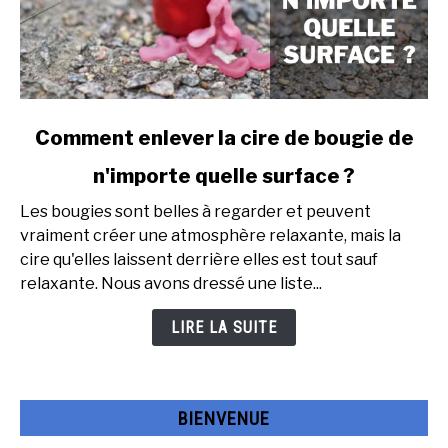
link
Comment enlever la cire de bougie de
to
n'importe quelle surface ?
Comment
enlever
Les bougies sont belles à regarder et peuvent
la
vraiment créer une atmosphère relaxante, mais la
cire
cire qu'elles laissent derrière elles est tout sauf
de
relaxante. Nous avons dressé une liste...
bougie
de
LIRE LA SUITE
n'importe
quelle
surface
BIENVENUE
?