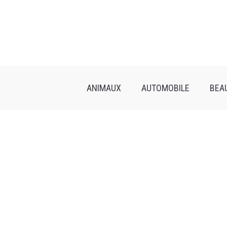
Skip
to
content
ANIMAUX
AUTOMOBILE
BEA