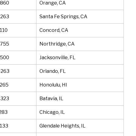
0860
Orange, CA
4263
Santa Fe Springs, CA
110
Concord, CA
4755
Northridge, CA
9500
Jacksonville, FL
4263
Orlando, FL
0265
Honolulu, HI
4323
Batavia, IL
283
Chicago, IL
1133
Glendale Heights, IL