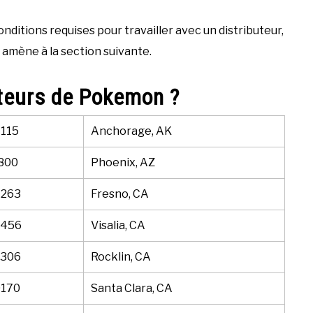
onditions requises pour travailler avec un distributeur,
 amène à la section suivante.
uteurs de Pokemon ?
4115
Anchorage, AK
1800
Phoenix, AZ
4263
Fresno, CA
5456
Visalia, CA
2306
Rocklin, CA
0170
Santa Clara, CA