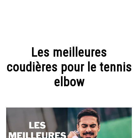
TO
MUSIQUE
SPORT
Les meilleures
coudières pour le tennis
elbow
Written
by
picard
in
SPORT