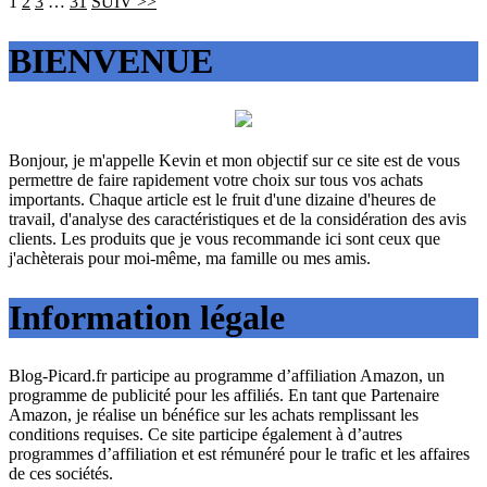
Page
Page
Page
Page
1
2
3
…
31
SUIV >>
BIENVENUE
Bonjour, je m'appelle Kevin et mon objectif sur ce site est de vous
permettre de faire rapidement votre choix sur tous vos achats
importants. Chaque article est le fruit d'une dizaine d'heures de
travail, d'analyse des caractéristiques et de la considération des avis
clients. Les produits que je vous recommande ici sont ceux que
j'achèterais pour moi-même, ma famille ou mes amis.
Information légale
Blog-Picard.fr participe au programme d’affiliation Amazon, un
programme de publicité pour les affiliés. En tant que Partenaire
Amazon, je réalise un bénéfice sur les achats remplissant les
conditions requises. Ce site participe également à d’autres
programmes d’affiliation et est rémunéré pour le trafic et les affaires
de ces sociétés.